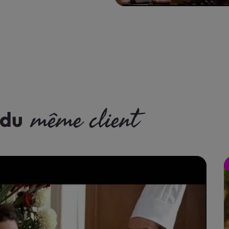
même client
 du