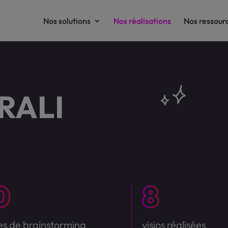
Nos solutions
Nos réalisations
Nos ressour
RALI
es de brainstorming
visios réalisées