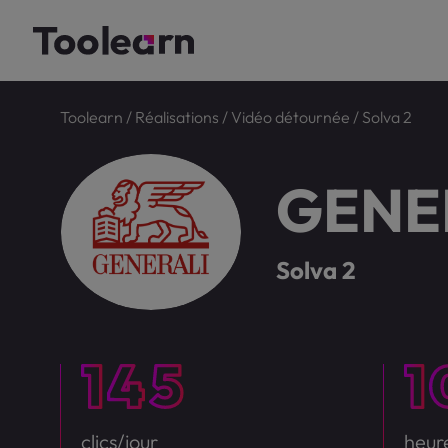
Toolearn
/
Réalisations
/
Vidéo détournée
/
Solva 2
GENE
Solva 2
clics/jour
heur