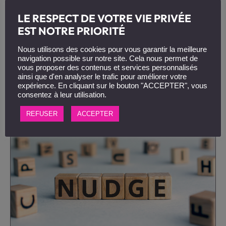
la communication interne
LE RESPECT DE VOTRE VIE PRIVÉE
16 octobre 2025
|
Tendances
EST NOTRE PRIORITÉ
Le podcast audio a conquis nos oreilles. Son petit
Nous utilisons des cookies pour vous garantir la meilleure
frère, le vodcast (ou podcast vidéo), s'apprête
navigation possible sur notre site. Cela nous permet de
désormais à investir nos écrans de...
vous proposer des contenus et services personnalisés
ainsi que d'en analyser le trafic pour améliorer votre
expérience. En cliquant sur le bouton "ACCEPTER", vous
consentez à leur utilisation.
REFUSER
ACCEPTER