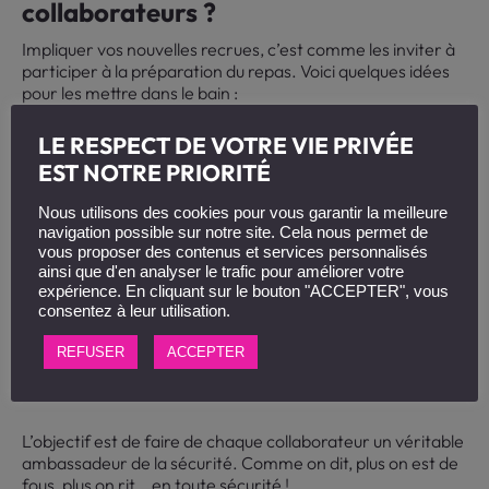
collaborateurs ?
Impliquer vos nouvelles recrues, c’est comme les inviter à
participer à la préparation du repas. Voici quelques idées
pour les mettre dans le bain :
Organisez des mises en situation
: Rien de tel que de
LE RESPECT DE VOTRE VIE PRIVÉE
mettre la main à la pâte pour apprendre !
EST NOTRE PRIORITÉ
Encouragez les questions
: Créez une atmosphère où
Nous utilisons des cookies pour vous garantir la meilleure
chacun se sent libre de lever la main. Les questions,
navigation possible sur notre site. Cela nous permet de
c’est le sel de l’apprentissage !
vous proposer des contenus et services personnalisés
ainsi que d'en analyser le trafic pour améliorer votre
Proposez des défis
: Un petit concours du “meilleur
expérience. En cliquant sur le bouton "ACCEPTER", vous
geste de sécurité”, ça motive les troupes !
consentez à leur utilisation.
Valorisez les bonnes pratiques
: Pourquoi ne pas créer
REFUSER
ACCEPTER
un “trophée de la sécurité” pour récompenser les plus
vigilants ?
L’objectif est de faire de chaque collaborateur un véritable
ambassadeur de la sécurité. Comme on dit, plus on est de
fous, plus on rit… en toute sécurité !