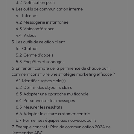
3.2
Notification push
4
Les outils de communication interne
4.1
Intranet
4.2
Messagerie instantanée
4.3
Visioconférence
4.4
Vidéos
5
Les outils de relation client
5.1
Chatbot
5.2
Centre d’appels
5.3
Enquêtes et sondages
6
En tenant compte de la pertinence de chaque outil,
comment construire une stratégie marketing efficace ?
6.1
Identifier sa/ses cible(s)
6.2
Définir des objectifs clairs
6.3
Adopter une approche multicanale
6.4
Personnaliser les messages
6.5
Mesurer les résultats
6.6
Adopter la culture customer centric
6.7
Former ses équipes aux nouveaux outils
7
Exemple concret : Plan de communication 2024 de
l’entreprise ABC