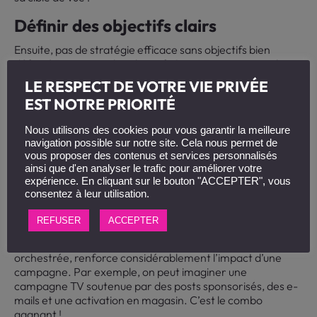
Définir des objectifs clairs
Ensuite, pas de stratégie efficace sans objectifs bien
définis ! Fixez-vous des objectifs SMART : augmenter le
trafic du site de 20% en 6 mois, générer 200 leads
LE RESPECT DE VOTRE VIE PRIVÉE
qualifiés sur le trimestre à venir, accroître la notoriété de
EST NOTRE PRIORITÉ
la marque de 15 points… Ces objectifs orienteront toutes
les actions marketing et faciliteront le suivi des résultats.
Nous utilisons des cookies pour vous garantir la meilleure
N’hésitez pas à décliner des objectifs précis pour chaque
navigation possible sur notre site. Cela nous permet de
levier activé.
vous proposer des contenus et services personnalisés
ainsi que d'en analyser le trafic pour améliorer votre
Adopter une approche multicanale
expérience. En cliquant sur le bouton "ACCEPTER", vous
consentez à leur utilisation.
Le conseil que l’on peut vous donner est d’activer
différents canaux – print, digital, mobile, réseaux sociaux…
REFUSER
ACCEPTER
– en synergie pour toucher sa cible à chaque point de
contact possible ! Cette approche multicanale, bien
orchestrée, renforce considérablement l’impact d’une
campagne. Par exemple, on peut imaginer une
campagne TV soutenue par des posts sponsorisés, des e-
mails et une activation en magasin. C’est le combo
gagnant !