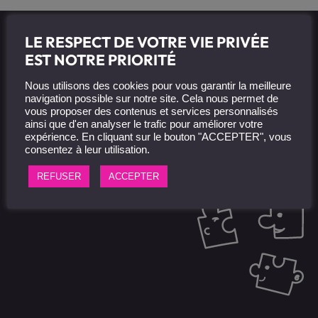
LE RESPECT DE VOTRE VIE PRIVÉE
EST NOTRE PRIORITÉ
Valeurs et équipe
Nous utilisons des cookies pour vous garantir la meilleure
navigation possible sur notre site. Cela nous permet de
Notre équipe est composée de profils expérimentés et
vous proposer des contenus et services personnalisés
complémentaires : dessinateurs, illustrateurs, motion
ainsi que d'en analyser le trafic pour améliorer votre
designers, web designers, concepteurs pédagogiques,
expérience. En cliquant sur le bouton "ACCEPTER", vous
chefs de projet.
consentez à leur utilisation.
Au quotidien, notre performance gravite autour de nos
REFUSER
ACCEPTER
valeurs : l’Écoute, l’Optimisme, la Curiosité, le Respect.