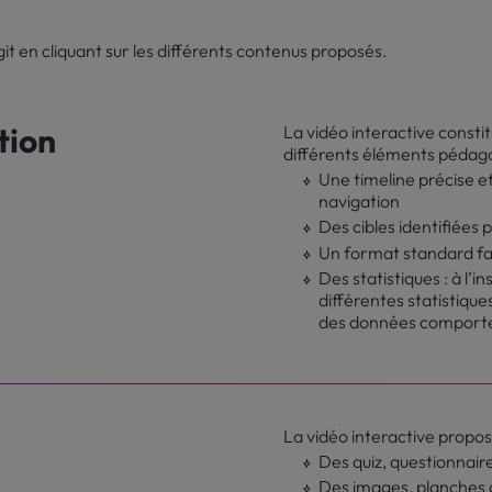
…
git en cliquant sur les différents contenus proposés.
tion
La vidéo interactive consti
différents éléments pédago
Une timeline précise et 
navigation
Des cibles identifiée
Un format standard fa
Des statistiques : à l’
différentes statistique
des données comporte
La vidéo interactive propose
Des quiz, questionnair
Des images, planches 