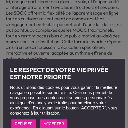
Ici, chaque participant a sa place, sa voix, et l’opportunité
d’interagir étroitement avec les instructeurs et ses pairs.
Les SOOC offrent la flexibilité de l’apprentissage en ligne
tout en cultivant un sentiment de communauté et
d’engagement mutuel. Ils permettent d’aborder des sujets
plus pointus ou complexes que les MOOC traditionnels,
tout en restant accessibles à un public motivé au-delà des
murs d’une seule institution. Cette formule hybride répond
ainsi à un besoin croissant d’éducation spécialisée,
interactive et ouverte, adaptée au rythme effréné de
notre ère numérique.
Mise en place d’un COOC
LE RESPECT DE VOTRE VIE PRIVÉE
EST NOTRE PRIORITÉ
La création d’un COOC requiert une approche
méthodique pour garantir son adéquation avec les
Nous utilisons des cookies pour vous garantir la meilleure
besoins de formation de l’entreprise.
navigation possible sur notre site. Cela nous permet de
vous proposer des contenus et services personnalisés
Étapes de création d’un COOC
ainsi que d'en analyser le trafic pour améliorer votre
expérience. En cliquant sur le bouton "ACCEPTER", vous
consentez à leur utilisation.
Analyse des besoins : identifier les compétences à
développer et les objectifs à atteindre
REFUSER
ACCEPTER