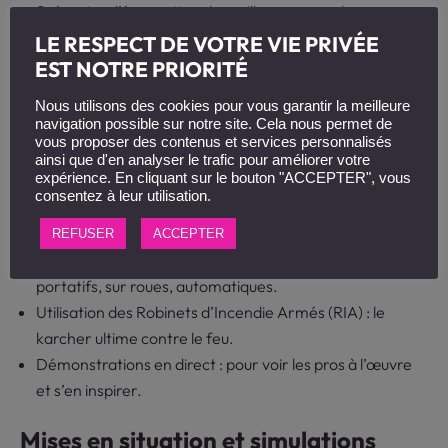
Scénarios d’évacuation : le meilleur moyen de ne pas
perdre son sang-froid le jour J.
LE RESPECT DE VOTRE VIE PRIVÉE
Apprentissage des gestes qui sauvent : car être un
EST NOTRE PRIORITÉ
héros, ça s’apprend.
Nous utilisons des cookies pour vous garantir la meilleure
navigation possible sur notre site. Cela nous permet de
Manipulation des extincteurs, RIA,
vous proposer des contenus et services personnalisés
démonstrations
ainsi que d'en analyser le trafic pour améliorer votre
expérience. En cliquant sur le bouton "ACCEPTER", vous
consentez à leur utilisation.
Les extincteurs, ce ne sont pas que des objets déco rouges
dans les couloirs. Apprenez à les dompter :
REFUSER
ACCEPTER
Manipulation des différents types d’extincteurs :
portatifs, sur roues, automatiques.
Utilisation des Robinets d’Incendie Armés (RIA) : le
karcher ultime contre le feu.
Démonstrations en direct : pour voir les pros à l’œuvre
et s’en inspirer.
Mises en situation et simulations