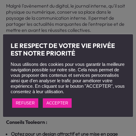
Malgré l’avènement du digital, le journal interne, qu’il soit
physique ou numérique, conserve sa place dans le
paysage de la communication interne. Il permet de
partager les actualités marquantes de l’entreprise et de
mettre en avant les réussites collectives.
Avantages :
LE RESPECT DE VOTRE VIE PRIVÉE
EST NOTRE PRIORITÉ
Crédibilité et officialisation de l’information :
Le journal
interne est souvent perçu comme un support fiable et
Nous utilisons des cookies pour vous garantir la meilleure
officiel.
navigation possible sur notre site. Cela nous permet de
vous proposer des contenus et services personnalisés
Mise en avant des collaborateurs :
Valorisez l’implication
ainsi que d'en analyser le trafic pour améliorer votre
de vos équipes en partageant leurs succès et leurs
expérience. En cliquant sur le bouton "ACCEPTER", vous
consentez à leur utilisation.
projets.
Support durable et facilement partageable :
Le format
REFUSER
ACCEPTER
papier peut être conservé et partagé facilement.
Conseils Toolearn :
Optez pour un design attractif et une mise en page