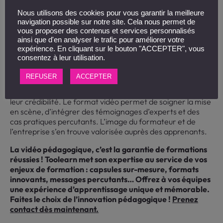
découvrent les notions théoriques en vidéo avant la
Nous utilisons des cookies pour vous garantir la meilleure
session. Le temps en présentiel peut alors se concentrer
navigation possible sur notre site. Cela nous permet de
sur les échanges, les exercices pratiques et l’ancrage des
vous proposer des contenus et services personnalisés
apprentissages. Une
synergie pédagogique
qui optimise
ainsi que d'en analyser le trafic pour améliorer votre
chaque minute de formation.
expérience. En cliquant sur le bouton "ACCEPTER", vous
consentez à leur utilisation.
Un positionnement expert renforcé
REFUSER
ACCEPTER
En proposant des contenus vidéo de qualité
professionnelle, les formateurs renforcent naturellement
leur crédibilité. Le format vidéo permet de soigner la mise
en scène, d’intégrer des témoignages d’experts et des
cas pratiques percutants. L’image du formateur et de
l’entreprise s’en trouve valorisée auprès des apprenants.
La vidéo pédagogique, c’est la garantie de formations
réussies ! Toolearn met son expertise au service de vos
enjeux de formation : capsules sur-mesure, formats
innovants, messages percutants… Offrez à vos équipes
une expérience d’apprentissage unique et mémorable.
Faites le choix de l’innovation pédagogique !
Prenez
contact dès maintenant.