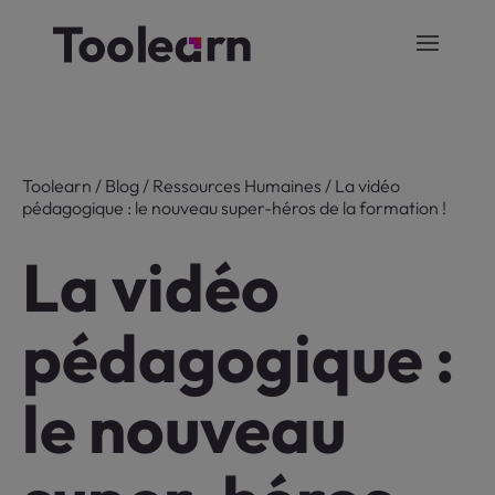
Toolearn
/
Blog
/
Ressources Humaines
/
La vidéo
pédagogique : le nouveau super-héros de la formation !
La vidéo
pédagogique :
le nouveau