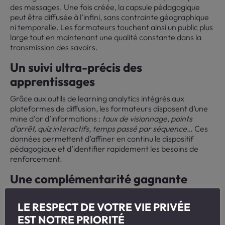
des messages. Une fois créée, la capsule pédagogique
peut être diffusée à l’infini, sans contrainte géographique
ni temporelle. Les formateurs touchent ainsi un public plus
large tout en maintenant une qualité constante dans la
transmission des savoirs.
Un suivi ultra-précis des
apprentissages
Grâce aux outils de learning analytics intégrés aux
plateformes de diffusion, les formateurs disposent d’une
mine d’or d’informations :
taux de visionnage, points
d’arrêt, quiz interactifs, temps passé par séquence
… Ces
données permettent d’affiner en continu le dispositif
pédagogique et d’identifier rapidement les besoins de
renforcement.
Une complémentarité gagnante
avec le présentiel
LE RESPECT DE VOTRE VIE PRIVÉE
La vidéo ne remplace pas le formateur : elle sublime son
EST NOTRE PRIORITÉ
action ! En classe inversée par exemple, les apprenants