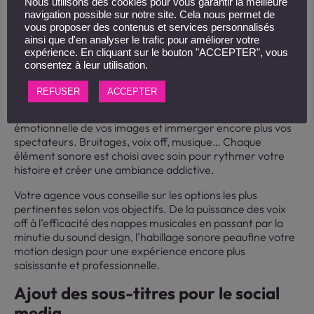
mémorable, pour décupler l’impact de votre
Nous utilisons des cookies pour vous garantir la meilleure
communication.
navigation possible sur notre site. Cela nous permet de
vous proposer des contenus et services personnalisés
Habillage sonore : sound design, voix
ainsi que d'en analyser le trafic pour améliorer votre
expérience. En cliquant sur le bouton "ACCEPTER", vous
off, musique
consentez à leur utilisation.
Essentiel et pourtant souvent négligé, le son est un
REFUSER
ACCEPTER
élément clé du succès de votre motion design. Une
bande-son sur mesure va amplifier la dimension
émotionnelle de vos images et immerger encore plus vos
spectateurs. Bruitages, voix off, musique… Chaque
élément sonore est choisi avec soin pour rythmer votre
histoire et créer une ambiance addictive.
Votre agence vous conseille sur les options les plus
pertinentes selon vos objectifs. De la puissance des voix
off à l’efficacité des nappes musicales en passant par la
minutie du sound design, l’habillage sonore peaufine votre
motion design pour une expérience encore plus
saisissante et professionnelle.
Ajout des sous-titres pour le social
media