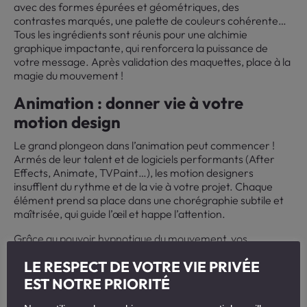
avec des formes épurées et géométriques, des
contrastes marqués, une palette de couleurs cohérente…
Tous les ingrédients sont réunis pour une alchimie
graphique impactante, qui renforcera la puissance de
votre message. Après validation des maquettes, place à la
magie du mouvement !
Animation : donner vie à votre
motion design
Le grand plongeon dans l’animation peut commencer !
Armés de leur talent et de logiciels performants (After
Effects, Animate, TVPaint…), les motion designers
insufflent du rythme et de la vie à votre projet. Chaque
élément prend sa place dans une chorégraphie subtile et
maîtrisée, qui guide l’œil et happe l’attention.
Grâce au pouvoir hypnotique du mouvement, vos
messages se déploient avec fluidité et pertinence. Les
LE RESPECT DE VOTRE VIE PRIVÉE
animations font naître des émotions, renforcent le
propos, créent des surprises visuelles… C’est tout l’art du
EST NOTRE PRIORITÉ
motion design : faire de chaque seconde un spectacle