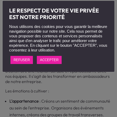
Astuce :
Proposer une vidéo de présentation d’une
LE RESPECT DE VOTRE VIE PRIVÉE
formation peut augmenter le taux d’inscription jusqu’à
EST NOTRE PRIORITÉ
80%. Une image vaut mille mots, et une vidéo vaut mille
images !
Nous utilisons des cookies pour vous garantir la meilleure
L’objectif relationnel : fidéliser
navigation possible sur notre site. Cela nous permet de
vous proposer des contenus et services personnalisés
et cultiver l’engagement à long
ainsi que d'en analyser le trafic pour améliorer votre
expérience. En cliquant sur le bouton "ACCEPTER", vous
terme
consentez à leur utilisation.
Recruter de nouveaux talents est important, mais fidéliser
REFUSER
ACCEPTER
nos collaborateurs est essentiel ! L’objectif relationnel vise
à construire une relation durable et épanouissante avec
nos équipes. Il s’agit de les transformer en ambassadeurs
de notre entreprise.
Les émotions à cultiver :
L’appartenance
: Créons un sentiment de communauté
au sein de l’entreprise. Organisons des événements
internes, créons des groupes de travail transverses.