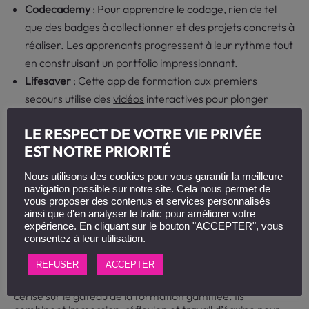
Codecademy
: Pour apprendre le codage, rien de tel
que des badges à collectionner et des projets concrets à
réaliser. Les apprenants progressent à leur rythme tout
en construisant un portfolio impressionnant.
Lifesaver
: Cette app de formation aux premiers
secours utilise des
vidéos
interactives pour plonger
l’utilisateur dans des scénarios d’urgence réalistes. On
LE RESPECT DE VOTRE VIE PRIVÉE
apprend à sauver des vies tout en étant le héros de sa
EST NOTRE PRIORITÉ
propre histoire !
Nous utilisons des cookies pour vous garantir la meilleure
Ces exemples montrent que l’e-learning gamifié peut être
navigation possible sur notre site. Cela nous permet de
aussi engageant qu’une série Netflix, mais avec l’avantage
vous proposer des contenus et services personnalisés
d’apprendre quelque chose d’utile !
ainsi que d'en analyser le trafic pour améliorer votre
expérience. En cliquant sur le bouton "ACCEPTER", vous
Escape game et serious game pour
consentez à leur utilisation.
former
REFUSER
ACCEPTER
Les escape games et les serious games sont comme la
cerise sur le gâteau de la formation gamifiée. Ils