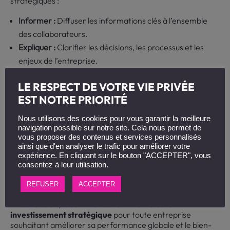
stratégiques :
Informer :
Diffuser les informations clés à l’ensemble
des collaborateurs.
Expliquer :
Clarifier les décisions, les processus et les
enjeux de l’entreprise.
Fédérer :
Rassembler les équipes autour d’une vision et
LE RESPECT DE VOTRE VIE PRIVÉE
de valeurs communes.
EST NOTRE PRIORITÉ
Motiver :
Engager les collaborateurs et les inciter à
donner le meilleur d’eux-mêmes.
Nous utilisons des cookies pour vous garantir la meilleure
Faire adhérer :
Susciter l’adhésion aux projets et aux
navigation possible sur notre site. Cela nous permet de
vous proposer des contenus et services personnalisés
changements.
ainsi que d'en analyser le trafic pour améliorer votre
Donner du sens :
Permettre aux collaborateurs de
expérience. En cliquant sur le bouton "ACCEPTER", vous
consentez à leur utilisation.
comprendre leur rôle et leur contribution à la réussite
collective.
REFUSER
ACCEPTER
En conclusion, la communication interne est un
investissement stratégique
pour toute entreprise
souhaitant améliorer sa performance globale et le bien-