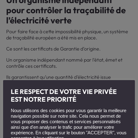
pour contrôler la traçabilité de
l’électricité verte
Pour faire face à cette impossibilité physique, un système
de traçabilité européen a été mis en place.
Ce sont les certificats de Garantie d’origine.
Un organisme indépendant nommé par l’état, émet et
contrôle ces certificats.
Ils garantissent qu’une quantité d’électricité issue
d’installations produisant de l’énergie renouvelable
est injectée dans le réseau.
LE RESPECT DE VOTRE VIE PRIVÉE
EST NOTRE PRIORITÉ
Les fournisseurs d’électricité achètent ces garanties
d’origine à hauteur de la consommation de leurs clients.
Nous utilisons des cookies pour vous garantir la meilleure
Pour tout MWh consommé, l’équivalent en électricité
navigation possible sur notre site. Cela nous permet de
renouvelable est injecté dans le réseau.
vous proposer des contenus et services personnalisés
ainsi que d'en analyser le trafic pour améliorer votre
Notre vidéo dessinée pour Total
expérience. En cliquant sur le bouton "ACCEPTER", vous