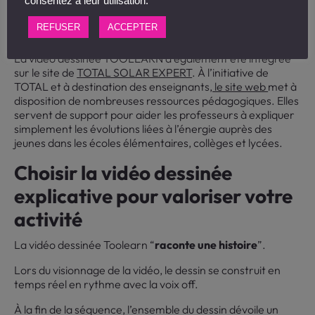
consentez à leur utilisation.
: une ressource pédagogique
pour sensibiliser les jeunes
REFUSER
ACCEPTER
La vidéo dessinée TOOLEARN a également été intégrée
sur le site de
TOTAL SOLAR EXPERT
. À l’initiative de
TOTAL et à destination des enseignants,
le site web
met à
disposition de nombreuses ressources pédagogiques. Elles
servent de support pour aider les professeurs à expliquer
simplement les évolutions liées à l’énergie auprès des
jeunes dans les écoles élémentaires, collèges et lycées.
Choisir la vidéo dessinée
explicative pour valoriser votre
activité
La vidéo dessinée Toolearn “
raconte une histoire
”.
Lors du visionnage de la vidéo, le dessin se construit en
temps réel en rythme avec la voix off.
À la fin de la séquence, l’ensemble du dessin dévoile un