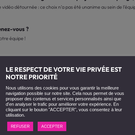
 vidéo détournée : ce choix n’a pas été unanime au sein de l’équi
tenez-vous ?
otre équipe !
éo détournée à d’autres entreprises ?
LE RESPECT DE VOTRE VIE PRIVÉE EST
de la nature des messages à faire passer
NOTRE PRIORITÉ
Nous utilisons des cookies pour vous garantir la meilleure
à donner aux entreprises qui hésitent ?
navigation possible sur notre site. Cela nous permet de vous
proposer des contenus et services personnalisés ainsi que
uffant ! Le choix des voix est particulièrement bien adapté aux pr
d'en analyser le trafic pour améliorer votre expérience. En
cliquant sur le bouton "ACCEPTER", vous consentez à leur
utilisation.
REFUSER
ACCEPTER