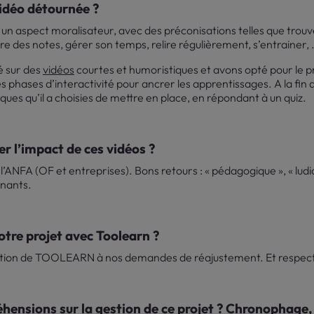
vidéo détournée ?
 un aspect moralisateur, avec des préconisations telles que trou
e des notes, gérer son temps, relire régulièrement, s’entrainer, …
é sur des
vidéos
courtes et humoristiques et avons opté pour le p
 phases d’interactivité pour ancrer les apprentissages. A la fin
tiques qu’il a choisies de mettre en place, en répondant à un quiz.
r l’impact de ces vidéos ?
’ANFA (OF et entreprises). Bons retours : « pédagogique », « ludiq
nants.
tre projet avec Toolearn ?
tation de TOOLEARN à nos demandes de réajustement. Et respect 
hensions sur la gestion de ce projet ? Chronophage, 