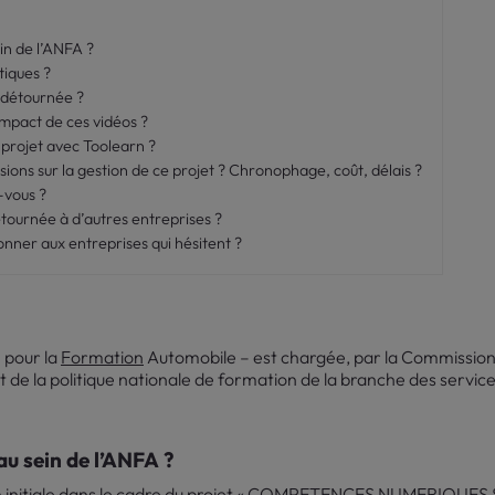
in de l’ANFA ?
tiques ?
o détournée ?
impact de ces vidéos ?
projet avec Toolearn ?
ions sur la gestion de ce projet ? Chronophage, coût, délais ?
-vous ?
étournée à d’autres entreprises ?
onner aux entreprises qui hésitent ?
 pour la
Formation
Automobile – est chargée, par la Commission 
t de la politique nationale de formation de la branche des service
au sein de l’ANFA ?
on initiale dans le cadre du projet « COMPETENCES NUMERIQUES 