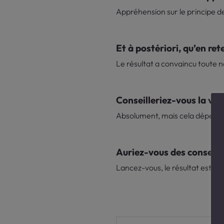
Appréhension sur le principe de
Et à postériori, qu’en re
Le résultat a convaincu toute n
Conseilleriez-vous la vid
Absolument, mais cela dépend 
Auriez-vous des conseils 
Lancez-vous, le résultat est bl