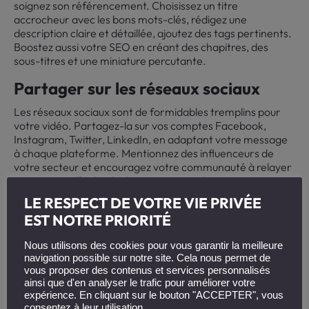
soignez son référencement. Choisissez un titre
accrocheur avec les bons mots-clés, rédigez une
description claire et détaillée, ajoutez des tags pertinents.
Boostez aussi votre SEO en créant des chapitres, des
sous-titres et une miniature percutante.
Partager sur les réseaux sociaux
Les réseaux sociaux sont de formidables tremplins pour
votre vidéo. Partagez-la sur vos comptes Facebook,
Instagram, Twitter, LinkedIn, en adaptant votre message
à chaque plateforme. Mentionnez des influenceurs de
votre secteur et encouragez votre communauté à relayer
votre tuto. Effet boule de neige garanti !
LE RESPECT DE VOTRE VIE PRIVÉE
Mesurer les résultats et statistiques
EST NOTRE PRIORITÉ
Une fois votre vidéo en ligne, gardez un oeil sur ses
performances. Surveillez les données clés : nombre de
Nous utilisons des cookies pour vous garantir la meilleure
vues, taux de rétention, degré d’engagement, sources de
navigation possible sur notre site. Cela nous permet de
vous proposer des contenus et services personnalisés
trafic… Un suivi régulier vous permettra d’ajuster votre
ainsi que d'en analyser le trafic pour améliorer votre
stratégie de diffusion et vos prochaines créations en
expérience. En cliquant sur le bouton "ACCEPTER", vous
fonction.
consentez à leur utilisation.