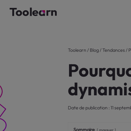
Toolearn
/
Blog
/
Tendances
/
P
Pourquo
dynamis
Date de publication : 11 septe
Sommaire
masquer