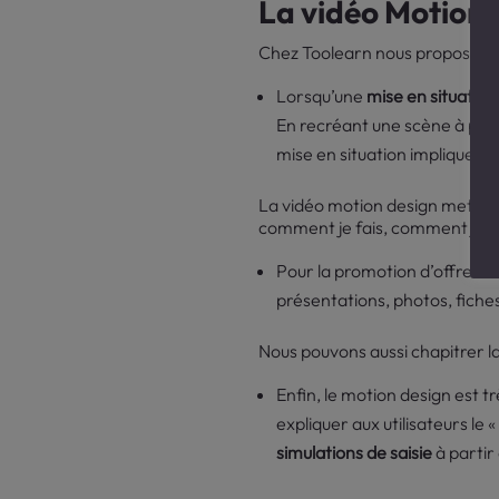
La vidéo Motion d
Chez Toolearn nous proposon
Lorsqu’une
mise en situatio
En recréant une scène à parti
mise en situation implique d
La vidéo motion design met alor
comment je fais, comment j’ap
Pour la promotion d’offres d
présentations, photos, fiches
Nous pouvons aussi chapitrer l
Enfin, le motion design est 
expliquer aux utilisateurs le
simulations de saisie
à partir