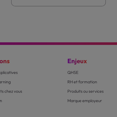
ions
Enjeux
plicatives
QHSE
earning
RH et formation
ts chez vous
Produits ou services
on
Marque employeur