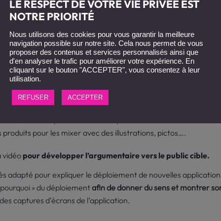
esign : pour quels sujets ?
LE RESPECT DE VOTRE VIE PRIVÉE EST
NOTRE PRIORITÉ
s
une vidéo motion design
dans les contextes suivants :
Nous utilisons des cookies pour vous garantir la meilleure
n de personnages s’avère pertinente pour expliquer
un sujet, un 
navigation possible sur notre site. Cela nous permet de vous
proposer des contenus et services personnalisés ainsi que
r d’une situation réelle ou imaginaire,
le public cible va s’identifi
d'en analyser le trafic pour améliorer votre expérience. En
avantage l’apprenant et suscite donc une
meilleure adhésion.
cliquant sur le bouton "ACCEPTER", vous consentez à leur
utilisation.
s en avant les comportements et identifie les bonnes pratiques. 
REFUSER
ACCEPTER
plique … »
e services ou de produits des entreprises. Nous animons vos diff
 produits pour les mixer avec des illustrations, pictos….
a vidéo
pour développer l’argumentaire vers le public cible.
très adapté pour expliquer le déploiement de nouvelles applicatio
 « pourquoi » du déploiement
afin de donner du sens et montrer son
 des captures d’écrans de l’application.