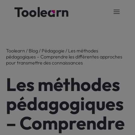
Toolearn
/
Blog
/
Pédagogie
/
Les méthodes
pédagogiques – Comprendre les différentes approches
pour transmettre des connaissances
Les méthodes
pédagogiques
– Comprendre