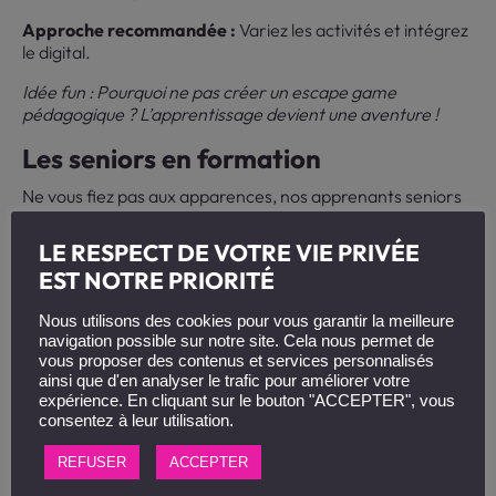
Approche recommandée :
Variez les activités et intégrez
le digital.
Idée fun : Pourquoi ne pas créer un escape game
pédagogique ? L’apprentissage devient une aventure !
Les seniors en formation
Ne vous fiez pas aux apparences, nos apprenants seniors
ont souvent une motivation à toute épreuve ! Ils apportent
une richesse d’expérience inestimable au groupe.
LE RESPECT DE VOTRE VIE PRIVÉE
EST NOTRE PRIORITÉ
Approche recommandée :
Prenez le temps d’expliquer,
valorisez leur expérience et créez un environnement
Nous utilisons des cookies pour vous garantir la meilleure
bienveillant.
navigation possible sur notre site. Cela nous permet de
vous proposer des contenus et services personnalisés
Conseil : Proposez des supports écrits clairs et lisibles. Et
ainsi que d'en analyser le trafic pour améliorer votre
n’oubliez pas les pauses café, moments privilégiés
expérience. En cliquant sur le bouton "ACCEPTER", vous
d’échanges !
consentez à leur utilisation.
Les personnes en situation de
REFUSER
ACCEPTER
handicap