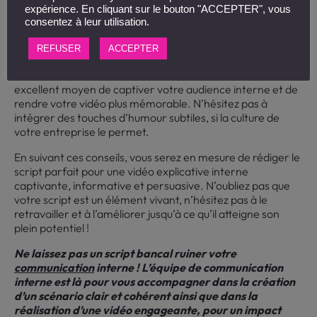
expérience. En cliquant sur le bouton "ACCEPTER", vous
Ajouter de l’humour quand c’est
consentez à leur utilisation.
possible
REFUSER
ACCEPTER
Rendez votre vidéo mémorable : L’humour est un
excellent moyen de captiver votre audience interne et de
rendre votre vidéo plus mémorable. N’hésitez pas à
intégrer des touches d’humour subtiles, si la culture de
votre entreprise le permet.
En suivant ces conseils, vous serez en mesure de rédiger le
script parfait pour une vidéo explicative interne
captivante, informative et persuasive. N’oubliez pas que
votre script est un élément vivant, n’hésitez pas à le
retravailler et à l’améliorer jusqu’à ce qu’il atteigne son
plein potentiel !
Ne laissez pas un script bancal ruiner votre
communication
interne ! L’équipe de communication
interne est là pour vous accompagner dans la création
d’un scénario clair et cohérent ainsi que dans la
réalisation d’une vidéo engageante, pour un impact