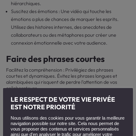
hiérarchiques.
Suscitez des émotions : Une vidéo qui touche les
émotions a plus de chances de marquer les esprits.
Utilisez des histoires internes, des anecdotes de
collaborateurs ou des métaphores pour créer une
connexion émotionnelle avec votre audience.
Faire des phrases courtes
Facilitez la compréhension : Privilégiez des phrases
courtes et dynamiques. Évitez les phrases longues et
alambiquées qui risquent de perdre l’attention de vos
collaborateurs.
LE RESPECT DE VOTRE VIE PRIVÉE
Éviter les répétitions et
EST NOTRE PRIORITÉ
paraphrases
Nous utilisons des cookies pour vous garantir la meilleure
Allez droit au but : Chaque mot compte dans une vidéo
navigation possible sur notre site. Cela nous permet de
explicative interne. Supprimez les répétitions inutiles et les
vous proposer des contenus et services personnalisés
paraphrases qui alourdissent votre discours.
ainsi que d'en analyser le trafic pour améliorer votre