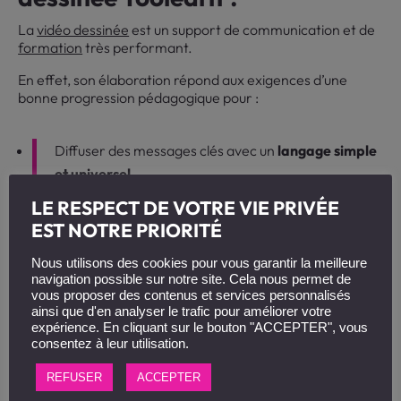
La
vidéo dessinée
est un support de communication et de
formation
très performant.
En effet, son élaboration répond aux exigences d’une
bonne progression pédagogique pour :
Diffuser des messages clés avec un
langage simple
et universel
,
LE RESPECT DE VOTRE VIE PRIVÉE
Expliquer et
donner du sens en trois minutes
sur un
EST NOTRE PRIORITÉ
sujet complexe,
Nous utilisons des cookies pour vous garantir la meilleure
navigation possible sur notre site. Cela nous permet de
Synthétiser et
transmettre l’essentiel
d’un concept.
vous proposer des contenus et services personnalisés
ainsi que d'en analyser le trafic pour améliorer votre
expérience. En cliquant sur le bouton "ACCEPTER", vous
consentez à leur utilisation.
Livrée au format MP4, la vidéo dessinée est facile à
REFUSER
ACCEPTER
diffuser sur tous supports digitaux. La vidéo “Euro Dieuze
Industrie, expert dans le recyclage des batteries de