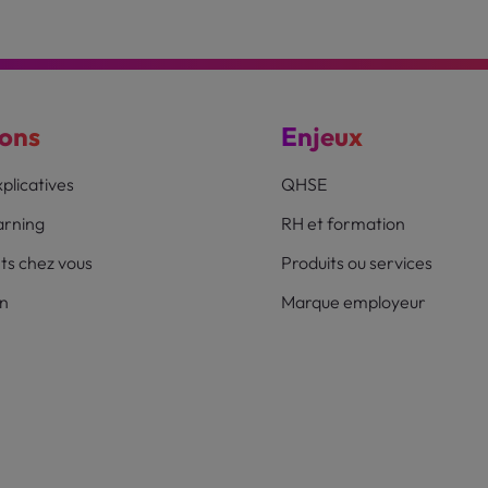
ions
Enjeux
plicatives
QHSE
earning
RH et formation
ts chez vous
Produits ou services
on
Marque employeur