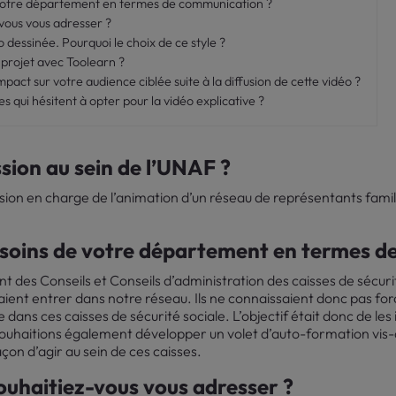
 votre département en termes de communication ?
-vous vous adresser ?
 dessinée. Pourquoi le choix de ce style ?
projet avec Toolearn ?
act sur votre audience ciblée suite à la diffusion de cette vidéo ?
s qui hésitent à opter pour la vidéo explicative ?
ssion au sein de l’UNAF ?
n en charge de l’animation d’un réseau de représentants famili
besoins de votre département en termes 
t des Conseils et Conseils d’administration des caisses de sécur
aient entrer dans notre réseau. Ils ne connaissaient donc pas fo
e dans ces caisses de sécurité sociale. L’objectif était donc de les
souhaitions également développer un volet d’auto-formation vis-à
açon d’agir au sein de ces caisses.
souhaitiez-vous vous adresser ?