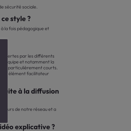
e sécurité sociale.
ce style ?
 à la fois pédagogique et
s offertes par les différents
ec l’équipe et notamment la
lais particulièrement courts.
é un élément facilitateur
uite à la diffusion
ecteurs de notre réseau et a
idéo explicative ?