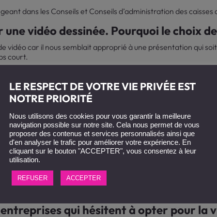
geant dans les Conseils et Conseils d’administration des caisses d
 une vidéo dessinée. Pourquoi le choix de 
e vidéo car il nous semblait approprié à une présentation qui soit
ps court.
lé votre projet avec Toolearn ?
LE RESPECT DE VOTRE VIE PRIVÉE EST
é. Nous avons apprécié tant la présentation initiale des possibilité
NOTRE PRIORITÉ
, que les contacts et conseils avisés que nous avons pu avoir av
pagnée. Merci à elle pour sa réactivité, et pour avoir tenu nos dé
Nous utilisons des cookies pour vous garantir la meilleure
ernant les scénarios ont été particulièrement fluides, ce qui a ét
navigation possible sur notre site. Cela nous permet de vous
proposer des contenus et services personnalisés ainsi que
d'en analyser le trafic pour améliorer votre expérience. En
surer l’impact sur votre audience ciblée s
cliquant sur le bouton "ACCEPTER", vous consentez à leur
utilisation.
REFUSER
ACCEPTER
 celle-ci a été présentée à l’ensemble des Présidents et des Dir
r part et une attente forte pour y avoir accès en interne.
entreprises qui hésitent à opter pour la v