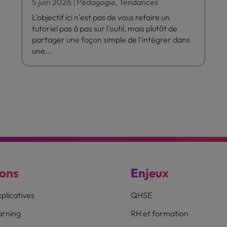
5 juin 2026
|
Pédagogie
,
Tendances
L’objectif ici n’est pas de vous refaire un
tutoriel pas à pas sur l’outil, mais plutôt de
partager une façon simple de l’intégrer dans
une...
ions
Enjeux
plicatives
QHSE
earning
RH et formation