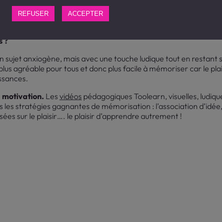
est son étonnante expertise pour expliquer des sujets complexes.
 synthétiser les aspects essentiels d’une problématique même se
REFUSER
ACCEPTER
ible de former et de sensibiliser plus rapidement et plus efficace
s ?
un sujet anxiogène, mais avec une touche ludique tout en restant s
us agréable pour tous et donc plus facile à mémoriser car le plais
issances.
 motivation.
Les
vidéos
pédagogiques Toolearn, visuelles, ludiqu
es les stratégies gagnantes de mémorisation : l’association d’idée,
ées sur le plaisir…. le plaisir d’apprendre autrement !