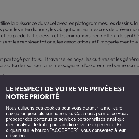
tilise la puissance du visuel avec les pictogrammes, les dessins, 
 pour les interdictions, les obligations, les mesures de prévention
 et ou produits. Le dessin et les animations permettent de synthéti
risent les représentations, les associations et l’imagerie mentale
 et partagé par tous. Il traverse les pays, les cultures et les gé
as s’attarder sur certains messages et d’assurer une bonne com
ité
u travail (réglementation, prévention, bonnes pratiques…) consti
LE RESPECT DE VOTRE VIE PRIVÉE EST
n des métiers de la Sécurité et de la Prévention en milieu industri
NOTRE PRIORITÉ
écurité et environnement et en assurer le suivi. Ce sont avant 
 tournés vers l’HUMAIN.
Nous partageons cette valeur commune
Nous utilisons des cookies pour vous garantir la meilleure
 contenus de
formation
ludiques et agréables à mémoriser. Pour le
navigation possible sur notre site. Cela nous permet de vous
ures pratiques et mesures de sécurité pour toute personne prés
proposer des contenus et services personnalisés ainsi que
d'en analyser le trafic pour améliorer votre expérience. En
cliquant sur le bouton "ACCEPTER", vous consentez à leur
utilisation.