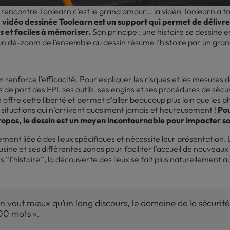
e rencontre Toolearn c’est le grand amour… la vidéo Toolearn a tou
 vidéo dessinée Toolearn est un support qui permet de délivr
 et faciles à mémoriser.
Son principe : une histoire se dessine e
, un dé-zoom de l’ensemble du dessin résume l’histoire par un gra
n renforce l’efficacité. Pour expliquer les risques et les mesures 
 de port des EPI, ses outils, ses engins et ses procédures de sécu
 offre cette liberté et permet d’aller beaucoup plus loin que les pho
 situations qui n’arrivent quasiment jamais et heureusement !
Pou
s propos, le dessin est un moyen incontournable pour impacter 
tement liée à des lieux spécifiques et nécessite leur présentation.
sine et ses différentes zones pour faciliter l’accueil de nouveau
‘’l’histoire’’, la découverte des lieux se fait plus naturellement a
in vaut mieux qu’un long discours, le domaine de la sécurit
00 mots ».