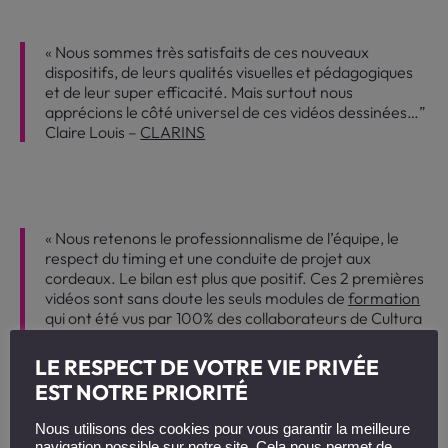
« Nous sommes très satisfaits de ces nouveaux
dispositifs, de leurs qualités visuelles et pédagogiques
et de leur super efficacité. Mais surtout nous
apprécions le côté universel de ces vidéos dessinées…”
Claire Louis –
CLARINS
« Nous retenons le professionnalisme de l’équipe, le
respect du timing et une conduite de projet aux
cordeaux. Le bilan est plus que positif. Ces 2 premières
vidéos sont sans doute les seuls modules de
formation
qui ont été vus par 100% des collaborateurs de Cultura
sur l’année !”
Christophe Gravelle
–
CULTURA
LE RESPECT DE VOTRE VIE PRIVÉE
EST NOTRE PRIORITÉ
Nous utilisons des cookies pour vous garantir la meilleure
navigation possible sur notre site. Cela nous permet de