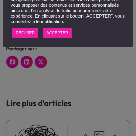
Pour la montée en compétences, nous avons besoin
vous proposer des contenus et services personnalisés
d’outils pour simplifier. Les vidéos dessinées ça marche
ainsi que d'en analyser le trafic pour améliorer votre
car ce format favorise l’attention, la compréhension et
expérience. En cliquant sur le bouton "ACCEPTER", vous
la mémorisation.”
consentez à leur utilisation.
Valérie Tormos
–
AMUNDI
REFUSER
ACCEPTER
Partager sur :
Lire plus d’articles