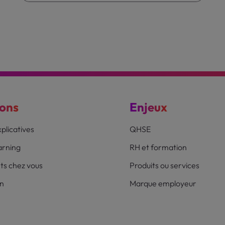
ions
Enjeux
plicatives
QHSE
earning
RH et formation
ts chez vous
Produits ou services
on
Marque employeur