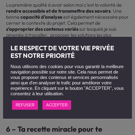
La première qualité à avoir selon moi c’est la volonté de
rendre accessible et de transmettre des savoirs
. Une
bonne
capacité d’analyse
est également nécessaire pour
cerner le contexte du projet. Cela permet de
s’approprier des contenus variés
sur lesquels je suis
amenée à travailler. proposer les solutions les plus
adaptées
LE RESPECT DE VOTRE VIE PRIVÉE
EST NOTRE PRIORITÉ
Enfin, faire preuve de curiosité et de créativité pour
proposer des
solutions innovantes
!
Nous utilisons des cookies pour vous garantir la meilleure
navigation possible sur notre site. Cela nous permet de
vous proposer des contenus et services personnalisés
5 – La crise actuelle a-t-elle modifié
ainsi que d'en analyser le trafic pour améliorer votre
ta façon de travailler ?
expérience. En cliquant sur le bouton "ACCEPTER", vous
consentez à leur utilisation.
Assez peu. Je travaille de chez moi depuis 2 ans, je n’ai pas
changé mes habitudes pendant la crise. Je garde la même
REFUSER
ACCEPTER
organisation et le même rythme pour être disponible sur
les horaires de bureau des clients.
6 – Ta recette miracle pour te