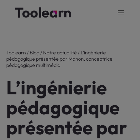
Toolearn
/
Blog
/
Notre actuallité
/
L’ingénierie
pédagogique présentée par Manon, conceptrice
pédagogique multimédia
L’ingénierie
pédagogique
présentée par