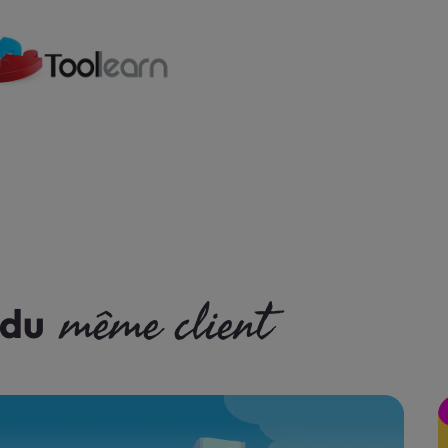
même client
 du