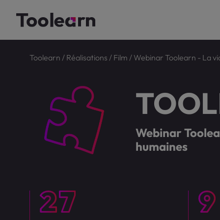
Toolearn
/
Réalisations
/
Film
/
Webinar Toolearn - La v
TOOL
Webinar Toolear
humaines