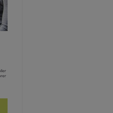
ller
orer