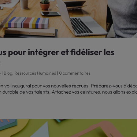
s pour intégrer et fidéliser les
s
4
|
Blog
,
Ressources Humaines
|
0 commentaires
 vol inaugural pour vos nouvelles recrues. Préparez-vous à déco
on durable de vos talents. Attachez vos ceintures, nous allons expl