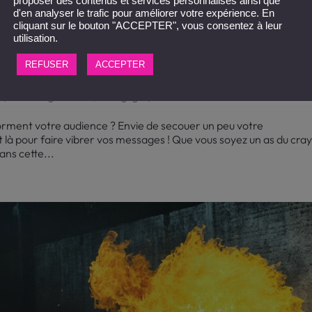
proposer des contenus et services personnalisés ainsi que
d'en analyser le trafic pour améliorer votre expérience. En
cliquant sur le bouton "ACCEPTER", vous consentez à leur
utilisation.
 animée professionnelle étape par
REFUSER
ACCEPTER
4
|
Marketing et Vente
,
Pédagogie
|
0 commentaires
rment votre audience ? Envie de secouer un peu votre
là pour faire vibrer vos messages ! Que vous soyez un as du cra
ans cette...