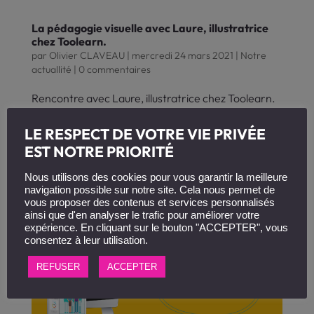
La pédagogie visuelle avec Laure, illustratrice
chez Toolearn.
par
Olivier CLAVEAU
|
mercredi 24 mars 2021
|
Notre
actuallité
|
0 commentaires
Rencontre avec Laure, illustratrice chez Toolearn.
La pédagogie visuelle est son domaine de
compétence. Elle nous en explique les enjeux et sa
LE RESPECT DE VOTRE VIE PRIVÉE
façon de l’aborder. Peux-tu nous décrire ton
EST NOTRE PRIORITÉ
parcours professionnel en général et ton activité...
Nous utilisons des cookies pour vous garantir la meilleure
navigation possible sur notre site. Cela nous permet de
vous proposer des contenus et services personnalisés
ainsi que d'en analyser le trafic pour améliorer votre
expérience. En cliquant sur le bouton "ACCEPTER", vous
consentez à leur utilisation.
REFUSER
ACCEPTER