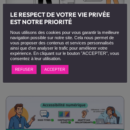
LE RESPECT DE VOTRE VIE PRIVÉE
EST NOTRE PRIORITÉ
Guide pratique : prendre en main
Nous utilisons des cookies pour vous garantir la meilleure
Gamma pour des supports de
navigation possible sur notre site. Cela nous permet de
formation 🚀
vous proposer des contenus et services personnalisés
ainsi que d'en analyser le trafic pour améliorer votre
5 juin 2026
|
Pédagogie
,
Tendances
expérience. En cliquant sur le bouton "ACCEPTER", vous
consentez à leur utilisation.
L’objectif ici n’est pas de vous refaire un tutoriel pas à
pas sur l’outil, mais plutôt de partager une façon
REFUSER
ACCEPTER
simple de l’intégrer dans une...