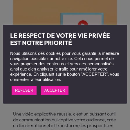
LE RESPECT DE VOTRE VIE PRIVÉE
EST NOTRE PRIORITÉ
Nous utilisons des cookies pour vous garantir la meilleure
navigation possible sur notre site. Cela nous permet de
vous proposer des contenus et services personnalisés
ainsi que d'en analyser le trafic pour améliorer votre
expérience. En cliquant sur le bouton "ACCEPTER", vous
Optimiser sa vidéo explicative : captivez et
consentez à leur utilisation.
convertissez votre audience
par
Alexandra BAUCHART
|
lundi 10 juin 2024
|
REFUSER
ACCEPTER
Marketing et Vente
,
Ressources Humaines
|
0
commentaires
Une vidéo explicative réussie, c’est un puissant outil
de communication qui captive votre audience, crée
un lien émotionnel et transforme les prospects en