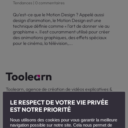
Tendances
|
0 commentaires
Qu’est-ce que le Motion Design ? Appelé aussi
design d’animation, le Motion Design est une
technique définie comme « l’art de donner vie au
graphisme ». Il est couramment utilisé pour créer
des animations graphiques, des effets spéciaux
pour le cinéma, la télévision,...
Toolearn, agence de création de vidéos explicatives &
digital learning.
LE RESPECT DE VOTRE VIE PRIVÉE
+ 33 (0)6 47 66 41 02
EST NOTRE PRIORITÉ
contact@toolearn.fr
Nous utilisons des cookies pour vous garantir la meilleure
33 Quai Arloing
navigation possible sur notre site. Cela nous permet de