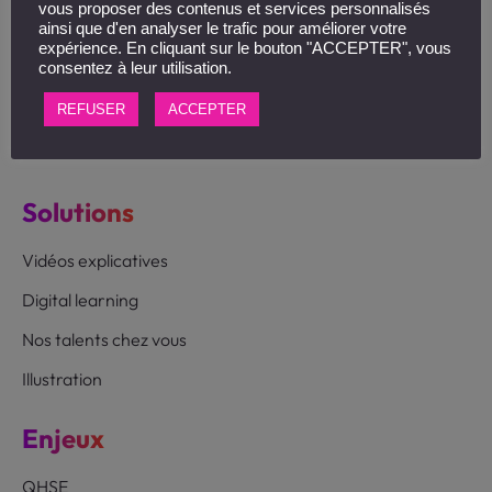
vous proposer des contenus et services personnalisés
69009 Lyon
ainsi que d'en analyser le trafic pour améliorer votre
expérience. En cliquant sur le bouton "ACCEPTER", vous
Suivez-nous :
consentez à leur utilisation.
REFUSER
ACCEPTER
Solutions
Vidéos explicatives
Digital learning
Nos talents chez vous
Illustration
Enjeux
QHSE