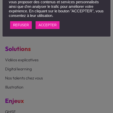
vous proposer des contenus et services personnalisés
69009 Lyon
ainsi que d'en analyser le trafic pour améliorer votre
expérience. En cliquant sur le bouton "ACCEPTER", vous
Suivez-nous :
consentez à leur utilisation.
REFUSER
ACCEPTER
Solutions
Vidéos explicatives
Digital learning
Nos talents chez vous
Illustration
Enjeux
QHSE