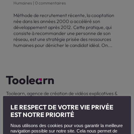
Humaines
|
0 commentaires
Méthode de recrutement récente, la cooptation
née dans les années 2000 a accéléré son
développement après 2012. Cette pratique, qui
consiste à recommander une personne de son
réseau, est une stratégie prisée des ressources
humaines pour dénicher le candidat idéal. On...
Toolearn, agence de création de vidéos explicatives &
digital learning.
LE RESPECT DE VOTRE VIE PRIVÉE
+ 33 (0)6 47 66 41 02
EST NOTRE PRIORITÉ
contact@toolearn.fr
Nous utilisons des cookies pour vous garantir la meilleure
33 Quai Arloing
navigation possible sur notre site. Cela nous permet de