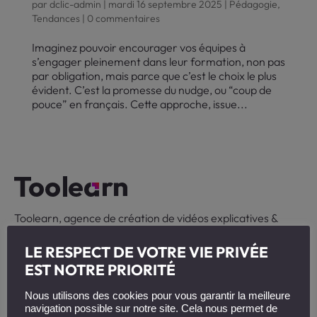
par
dclic-admin
|
mardi 16 septembre 2025
|
Pédagogie
,
Tendances
|
0 commentaires
Imaginez pouvoir encourager vos équipes à
s’engager pleinement dans leur formation, non pas
par obligation, mais parce que c’est le choix le plus
évident. C’est la promesse du nudge, ou “coup de
pouce” en français. Cette approche, issue...
Toolearn, agence de création de vidéos explicatives &
digital learning.
LE RESPECT DE VOTRE VIE PRIVÉE
+ 33 (0)6 47 66 41 02
EST NOTRE PRIORITÉ
contact@toolearn.fr
Nous utilisons des cookies pour vous garantir la meilleure
33 Quai Arloing
navigation possible sur notre site. Cela nous permet de