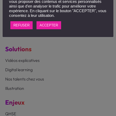
vous proposer des contenus et services personnalisés
69009 Lyon
ainsi que d'en analyser le trafic pour améliorer votre
expérience. En cliquant sur le bouton "ACCEPTER", vous
Suivez-nous :
consentez à leur utilisation.
REFUSER
ACCEPTER
Solutions
Vidéos explicatives
Digital learning
Nos talents chez vous
Illustration
Enjeux
QHSE