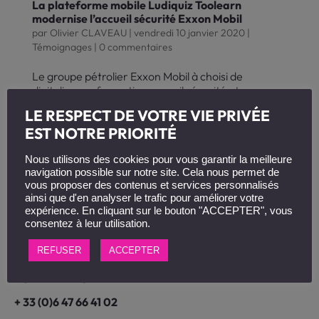
La plateforme mobile Ludiquiz Toolearn
modernise l’accueil sécurité Exxon Mobil
par
Olivier CLAVEAU
|
vendredi 10 janvier 2020
|
Témoignages
|
0 commentaires
Le groupe pétrolier Exxon Mobil à choisi de
digitaliser sa formation accueil sécurité et
remplacer ses supports de formation sous power
LE RESPECT DE VOTRE VIE PRIVÉE
Point en mode e-learning. Ce nouveau dispositif de
EST NOTRE PRIORITÉ
formation est composé de 13 modules : vidéo
dessinées explicatives, animations...
Nous utilisons des cookies pour vous garantir la meilleure
navigation possible sur notre site. Cela nous permet de
vous proposer des contenus et services personnalisés
ainsi que d'en analyser le trafic pour améliorer votre
expérience. En cliquant sur le bouton "ACCEPTER", vous
consentez à leur utilisation.
REFUSER
ACCEPTER
Toolearn, agence de création de vidéos explicatives &
digital learning.
+ 33 (0)6 47 66 41 02