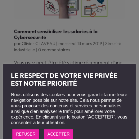
Comment sensibiliser les salaries à la
Cybersecurité
par
Olivier CLAVEAU
|
mercredi 13 mars 2019
|
Sécurité
industrielle
|
0 commentaires
Vous avez peut-être été victime récemment d’une
tentative d’arnaque par mail, un hackeur
LE RESPECT DE VOTRE VIE PRIVÉE
menaçant de révéler le contenu de tous vos
appareils et vous demandant une rançon. Pas
EST NOTRE PRIORITÉ
moins de 10.000 signalements ont été enregistrés
depuis janvier 2019 à l’Office...
Nous utilisons des cookies pour vous garantir la meilleure
navigation possible sur notre site. Cela nous permet de
vous proposer des contenus et services personnalisés
ainsi que d'en analyser le trafic pour améliorer votre
expérience. En cliquant sur le bouton "ACCEPTER", vous
consentez à leur utilisation.
REFUSER
ACCEPTER